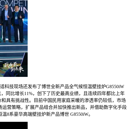
适科技现场还发布了博世全新产品全气候恒温壁挂炉G8550iW
欧元，同比增长11%，创下了历史最高业绩，且连续四年都比上年
复杂和具有挑战性。目前中国民用家庭采暖的渗透率仍较低，市场
市场运营策略，扩展产品组合并加快推出新品，并借助数字化手段
系豪华高端壁挂炉新产品博世 G8550iW。