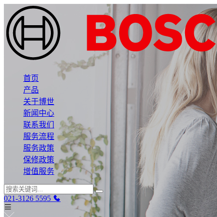
首页
产品
关于博世
新闻中心
联系我们
服务流程
服务政策
保修政策
增值服务
021-3126 5595