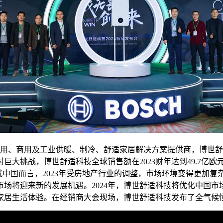
的民用、商用及工业供暖、制冷、舒适家居解决方案提供商，博世舒
对巨大挑战，博世舒适科技全球销售额在2023财年达到49.7亿
就中国而言，2023年受房地产行业的调整，市场环境变得更加
场将迎来新的发展机遇。2024年，博世舒适科技将优化中国
生活体验。在经销商大会现场，博世舒适科技发布了全气候恒温8