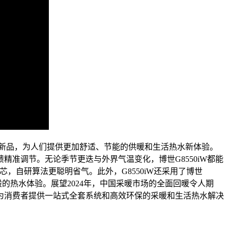
的新品，为人们提供更加舒适、节能的供暖和生活热水新体验。
准调节。无论季节更迭与外界气温变化，博世G8550iW都能
，自研算法更聪明省气。此外，G8550iW还采用了博世
般的热水体验。展望2024年，中国采暖市场的全面回暖令人期
为消费者提供一站式全套系统和高效环保的采暖和生活热水解决