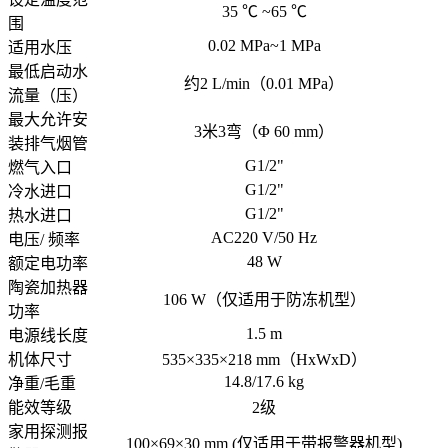
35 ℃ ~65 ℃
围
0.02 MPa~1 MPa
适用水压
最低启动水
约2 L/min（0.01 MPa）
流量（压）
最大允许安
3米3弯（Φ 60 mm）
装排气烟管
G1/2"
燃气入口
G1/2"
冷水进口
G1/2"
热水进口
AC220 V/50 Hz
电压/ 频率
48 W
额定电功率
陶瓷加热器
106 W（仅适用于防冻机型）
功率
1.5 m
电源线长度
机体尺寸
535×335×218 mm（HxWxD）
14.8/17.6 kg
净重/毛重
能效等级
2级
家用探测报
100×69×30 mm (仅适用于带报警器机型)