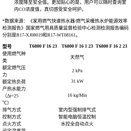
浓度降至安全值。更加贴心的是，用户可以随时查询室
内CO浓度值，真切感受安全呵护。
*数据来源：《家用燃气快速热水器/燃气采暖热水炉能源效率
检测报告》国家燃气用具质量监督检验中心检测检测报告编码
分别是R17-XJ08019和R17-WT08161。
T6800 F 16 23
T6800 F 16 1 23
T6800 F 16 2 23
型号
使用燃气种
天然气
类
额定燃气压
2 kPa
力
31 kW
额定热负荷
产热水能力
16 kg/Min
（Δt=25
℃）
排气方式
室内型强制排气式
控制方式
智能电脑恒温控制
点火方式
水控全自动点火
设定温度范